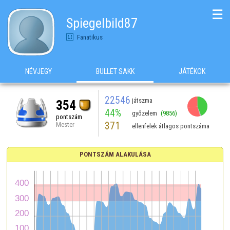
☰
Spiegelbild87
Fanatikus
NÉVJEGY
BULLET SAKK
JÁTÉKOK
22546
játszma
354
44%
győzelem
(9856)
pontszám
371
Mester
ellenfelek átlagos pontszáma
PONTSZÁM ALAKULÁSA