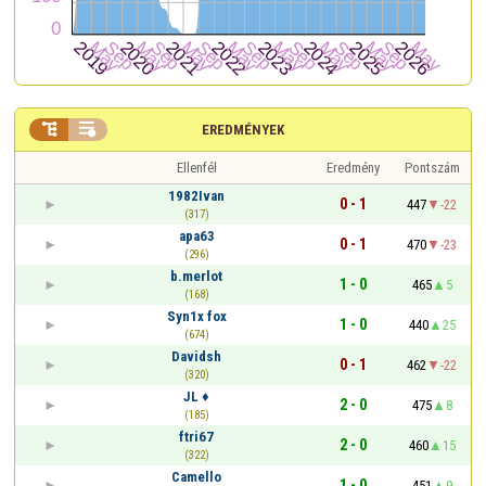


EREDMÉNYEK
Ellenfél
Eredmény
Pontszám
1982Ivan
0 - 1
447
-22
(317)
apa63
0 - 1
470
-23
(296)
b.merlot
1 - 0
465
5
(168)
Syn1x fox
1 - 0
440
25
(674)
Davidsh
0 - 1
462
-22
(320)
JL ♦
2 - 0
475
8
(185)
ftri67
2 - 0
460
15
(322)
Camello
1 - 0
451
9