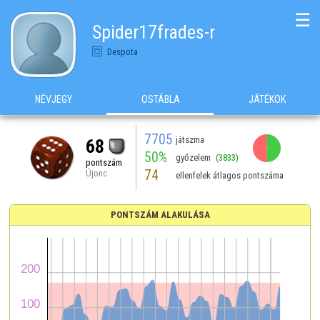
☰
Spider17frades-r
Despota
NÉVJEGY
OSTÁBLA
JÁTÉKOK
7705
játszma
68
50%
győzelem
(3833)
pontszám
74
Újonc
ellenfelek átlagos pontszáma
PONTSZÁM ALAKULÁSA