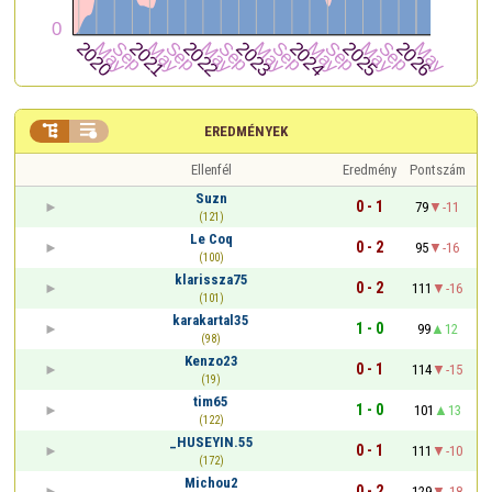


EREDMÉNYEK
Ellenfél
Eredmény
Pontszám
Suzn
0 - 1
79
-11
(121)
Le Coq
0 - 2
95
-16
(100)
klarissza75
0 - 2
111
-16
(101)
karakartal35
1 - 0
99
12
(98)
Kenzo23
0 - 1
114
-15
(19)
tim65
1 - 0
101
13
(122)
_HUSEYIN.55
0 - 1
111
-10
(172)
Michou2
0 - 2
129
-18