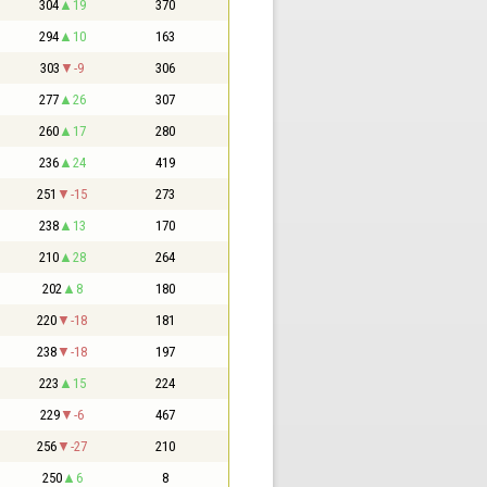
304
19
370
294
10
163
303
-9
306
277
26
307
260
17
280
236
24
419
251
-15
273
238
13
170
210
28
264
202
8
180
220
-18
181
238
-18
197
223
15
224
229
-6
467
256
-27
210
250
6
8