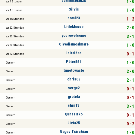
sumitmadan2k
1 - 0
vor 4 Stunden
Silvis
1 - 0
vor 4 Stunden
domi23
1 - 2
vor 16 Stunden
LitleMouse
2 - 0
vor 22 Stunden
yourewelcome
3 - 1
vor 22 Stunden
Civediamoalmare
1 - 0
vor 22 Stunden
isiraider
0 - 1
vor 22 Stunden
Péter551
1 - 0
Gestern
timetowaste
2 - 0
Gestern
chris68
2 - 1
Gestern
serge2
0 - 1
Gestern
grotela
0 - 1
Gestern
chin13
3 - 1
Gestern
QunaTırko
0 - 1
Gestern
Livia25
0 - 2
Gestern
Nagev Tsirchian
1 - 0
Gestern