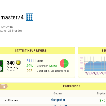
dmaster74
:
2/20/2007
ne:
vor 22 Stunden
STATISTIK FÜR REVERSI
BE
51111
Spiele
340
49%
Gewonnen
(25295)
Bewertung
292
Experte
Durchschn. Gegnerbewertung

ERGEBNISSE
Gegner
Ergebn
klangopfer
2 - 0
vor 4 Stunden