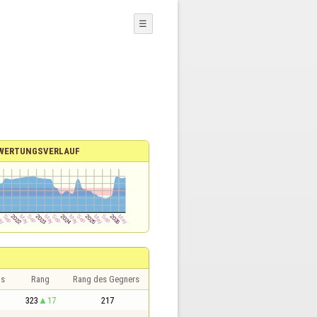
☰
WERTUNGSVERLAUF
is
Rang
Rang des Gegners
323
17
217