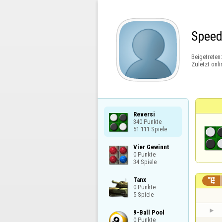
Spee
Beigetreten
Zuletzt onli
Reversi

340 Punkte

51.111 Spiele
Vier Gewinnt

0 Punkte

34 Spiele
Tanx


0 Punkte

5 Spiele
9-Ball Pool

0 Punkte
