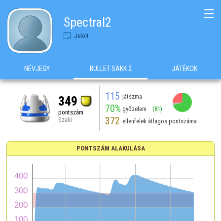
☰
Spectral2
Jelölt
NÉVJEGY
BULLET SAKK 2
JÁTÉKOK
115
játszma
349
70%
győzelem
(81)
pontszám
372
Szaki
ellenfelek átlagos pontszáma
PONTSZÁM ALAKULÁSA