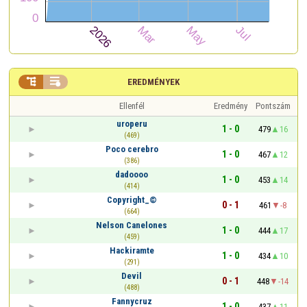


EREDMÉNYEK
Ellenfél
Eredmény
Pontszám
uroperu
1 - 0
479
16
(469)
Poco cerebro
1 - 0
467
12
(386)
dadoooo
1 - 0
453
14
(414)
Copyright_©
0 - 1
461
-8
(664)
Nelson Canelones
1 - 0
444
17
(459)
Hackiramte
1 - 0
434
10
(291)
Devil
0 - 1
448
-14
(488)
Fannycruz
1 - 0
437
11