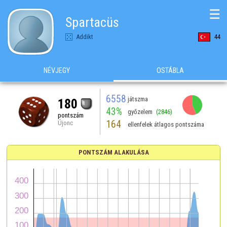
☰
Spartacüs
Addikt
44
NÉVJEGY
OSTÁBLA
6558
játszma
180
43%
győzelem
(2846)
pontszám
164
Újonc
ellenfelek átlagos pontszáma
PONTSZÁM ALAKULÁSA