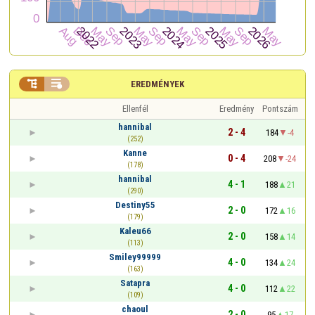


EREDMÉNYEK
Ellenfél
Eredmény
Pontszám
hannibal
2 - 4
184
-4
(252)
Kanne
0 - 4
208
-24
(178)
hannibal
4 - 1
188
21
(290)
Destiny55
2 - 0
172
16
(179)
Kaleu66
2 - 0
158
14
(113)
Smiley99999
4 - 0
134
24
(163)
Satapra
4 - 0
112
22
(109)
chaoul
2 - 0
95
17