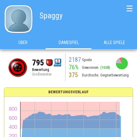
☰
Spaggy
ÜBER
DAMESPIEL
ALLE SPIELE
2187
Spiele
795
76%
Gewonnen
(1658)
Bewertung
375
Großmeister
Durchschn. Gegnerbewertung
BEWERTUNGSVERLAUF