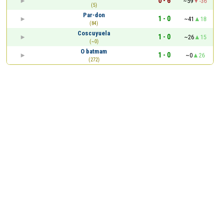
0 - 6
~59
-36
(5)
Par-don
1 - 0
~41
18
(84)
Coscuyuela
1 - 0
~26
15
(~0)
O batmam
1 - 0
~0
26
(272)