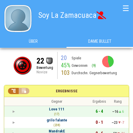
☰
Soy La Zamacuaca

ÜBER
DAME BULLET
20
Spiele
22
45%
Gewonnen
(9)
Bewertung
103
Novize
Durchschn. Gegnerbewertung


ERGEBNISSE
Gegner
Ergebnis
Rang
Love 111
6 - 4
~16
6
(17)
grilo falante
0 - 1
~23
-7
(238)
MandrakE