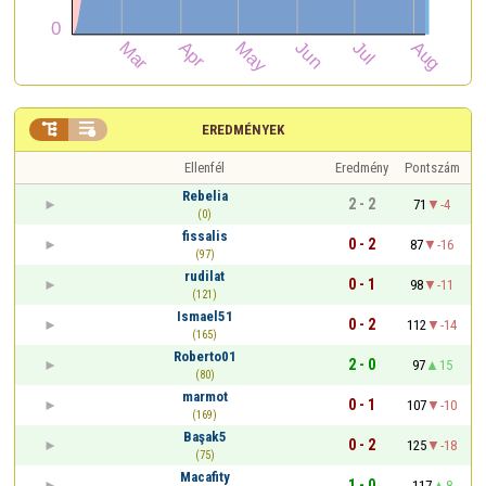


EREDMÉNYEK
Ellenfél
Eredmény
Pontszám
Rebelia
2 - 2
71
-4
(0)
fissalis
0 - 2
87
-16
(97)
rudilat
0 - 1
98
-11
(121)
Ismael51
0 - 2
112
-14
(165)
Roberto01
2 - 0
97
15
(80)
marmot
0 - 1
107
-10
(169)
Başak5
0 - 2
125
-18
(75)
Macafity
1 - 0
117
8