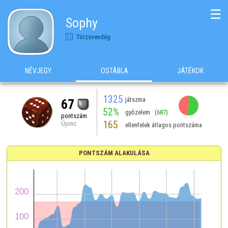
☰
Sophy
Törzsvendég
NÉVJEGY
OSTÁBLA
JÁTÉKOK
1325
játszma
67
52%
győzelem
(687)
pontszám
165
Újonc
ellenfelek átlagos pontszáma
PONTSZÁM ALAKULÁSA