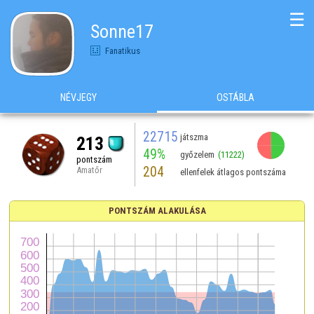
☰
Sonne17
Fanatikus
NÉVJEGY
OSTÁBLA
22715
játszma
213
49%
győzelem
(11222)
pontszám
204
Amatőr
ellenfelek átlagos pontszáma
PONTSZÁM ALAKULÁSA