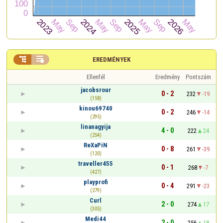


EREDMÉNYEK
Ellenfél
Eredmény
Pontszám
jacobsrour
0 - 2
232
-19
(158)
kinou69740
0 - 2
246
-14
(295)
linanagyija
4 - 0
222
24
(254)
ReXaPiN
0 - 8
261
-39
(120)
traveller455
0 - 1
268
-7
(427)
playprofi
0 - 4
291
-23
(279)
Curl
2 - 0
274
17
(305)
Medi44
2 - 0
256
18