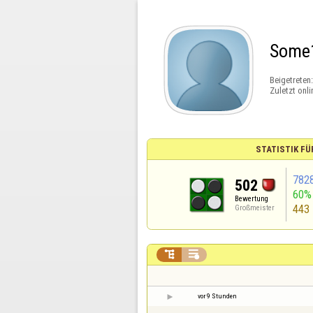
Some
Beigetreten
Zuletzt onli
STATISTIK FÜ
782
502
60%
Bewertung
443
Großmeister


vor 9 Stunden