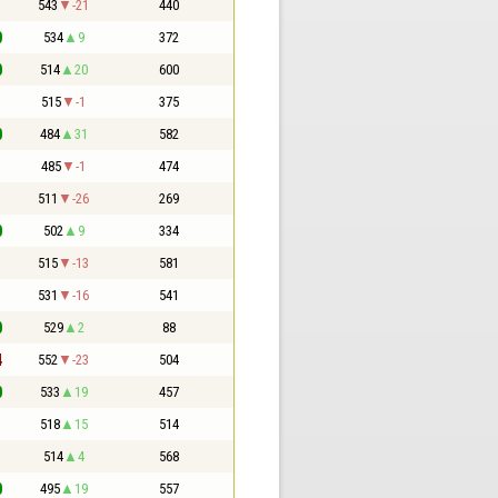
1
543
-21
440
0
534
9
372
0
514
20
600
1
515
-1
375
0
484
31
582
1
485
-1
474
1
511
-26
269
0
502
9
334
1
515
-13
581
1
531
-16
541
0
529
2
88
4
552
-23
504
0
533
19
457
1
518
15
514
1
514
4
568
0
495
19
557