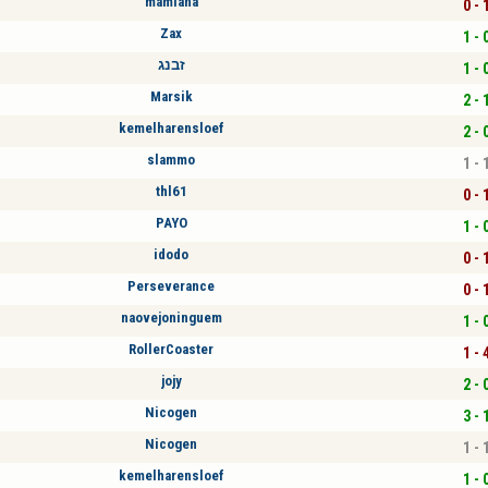
mamiana
0 - 
Zax
1 - 
זבנג
1 - 
Marsik
2 - 
kemelharensloef
2 - 
slammo
1 - 
thl61
0 - 
PAYO
1 - 
idodo
0 - 
Perseverance
0 - 
naovejoninguem
1 - 
RollerCoaster
1 - 
jojy
2 - 
Nicogen
3 - 
Nicogen
1 - 
kemelharensloef
1 - 