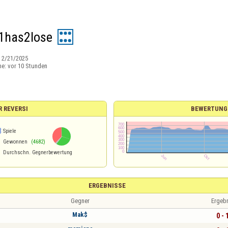
1has2lose
:
2/21/2025
ne:
vor 10 Stunden
R REVERSI
BEWERTUNG
8
Spiele
Gewonnen
(4682)
Durchschn. Gegnerbewertung
ERGEBNISSE
Gegner
Ergeb
Mak$
0 - 