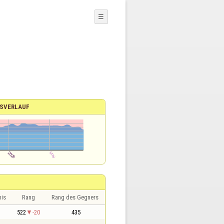
☰
SVERLAUF
nis
Rang
Rang des Gegners
1
522
-20
435