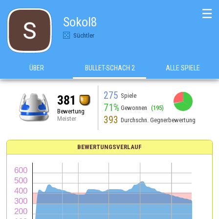
☰
Sokol8
Süchtler
ÜBER
BULLET-SCHACH 2
ALLE SPIELE
275
Spiele
381
71%
Gewonnen
(195)
Bewertung
393
Meister
Durchschn. Gegnerbewertung
BEWERTUNGSVERLAUF