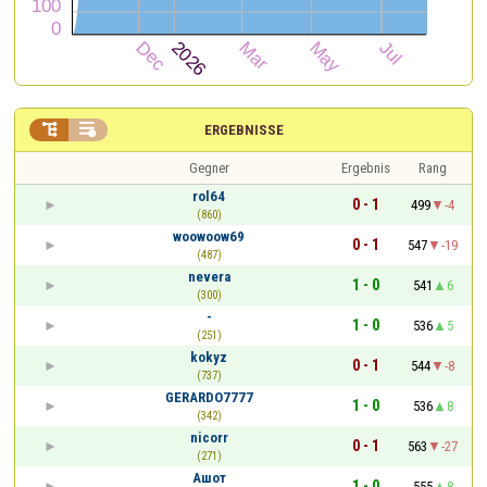


ERGEBNISSE
Gegner
Ergebnis
Rang
rol64
0 - 1
499
-4
(860)
woowoow69
0 - 1
547
-19
(487)
nevera
1 - 0
541
6
(300)
-
1 - 0
536
5
(251)
kokyz
0 - 1
544
-8
(737)
GERARDO7777
1 - 0
536
8
(342)
nicorr
0 - 1
563
-27
(271)
Ашот
1 - 0
555
8