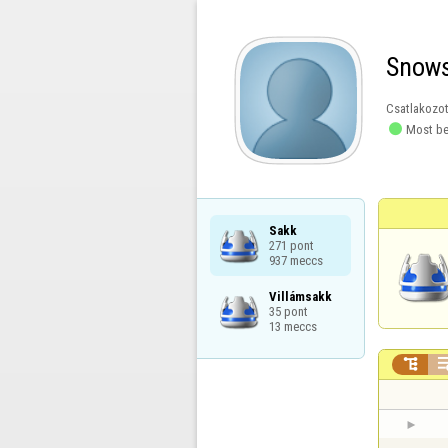
Snows
Csatlakozot

Most be
Sakk

271 pont

937 meccs
Villámsakk

35 pont

13 meccs
