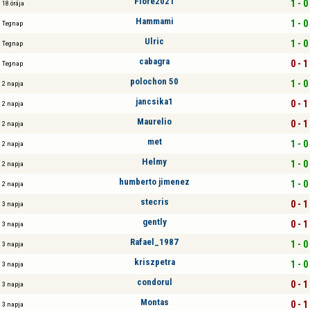
Flore2021
1 - 0
18 órája
Hammami
1 - 0
Tegnap
Ulric
1 - 0
Tegnap
cabagra
0 - 1
Tegnap
polochon 50
1 - 0
2 napja
jancsika1
0 - 1
2 napja
Maurelio
0 - 1
2 napja
met
1 - 0
2 napja
Helmy
1 - 0
2 napja
humberto jimenez
1 - 0
2 napja
stecris
0 - 1
3 napja
gently
0 - 1
3 napja
Rafael_1987
1 - 0
3 napja
kriszpetra
1 - 0
3 napja
condorul
0 - 1
3 napja
Montas
0 - 1
3 napja