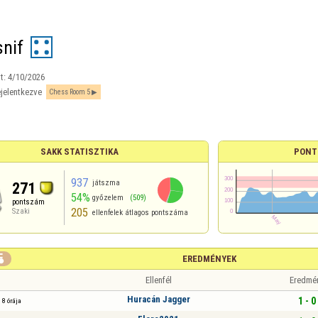
nif
t:
4/10/2026
jelentkezve
Chess Room 5
SAKK STATISZTIKA
PONT
937
játszma
271
54%
győzelem
(509)
pontszám
205
Szaki
ellenfelek átlagos pontszáma

EREDMÉNYEK
Ellenfél
Eredmé
Huracán Jagger
1 - 0
8 órája