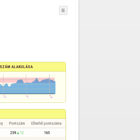
☰
SZÁM ALAKULÁSA
ny
Pontszám
Ellenfél pontszáma
259
12
165