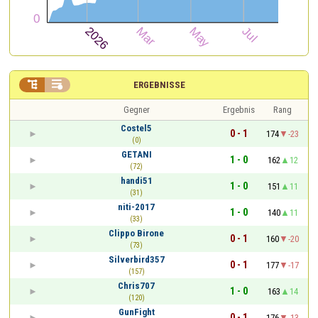


ERGEBNISSE
Gegner
Ergebnis
Rang
Costel5
0 - 1
174
-23
(0)
GETANI
1 - 0
162
12
(72)
handi51
1 - 0
151
11
(31)
niti-2017
1 - 0
140
11
(33)
Clippo Birone
0 - 1
160
-20
(73)
Silverbird357
0 - 1
177
-17
(157)
Chris707
1 - 0
163
14
(120)
GunFight
0 - 1
176
-13