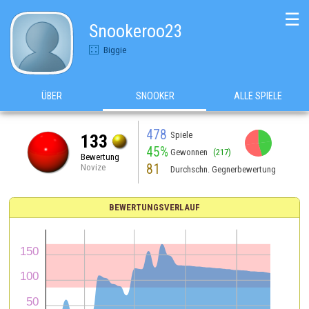
☰
Snookeroo23
Biggie
ÜBER
SNOOKER
ALLE SPIELE
478
Spiele
133
45%
Gewonnen
(217)
Bewertung
81
Novize
Durchschn. Gegnerbewertung
BEWERTUNGSVERLAUF