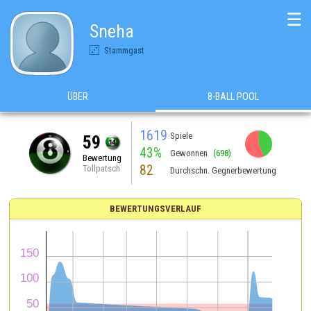
☰
Sneha
Stammgast
ÜBER
8-BALL POOL
1619
Spiele
59
43%
Gewonnen
(698)
Bewertung
82
Tollpatsch
Durchschn. Gegnerbewertung
BEWERTUNGSVERLAUF