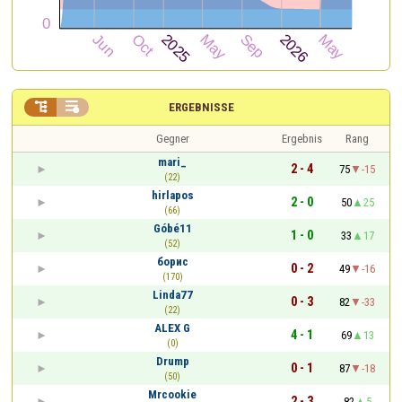


ERGEBNISSE
Gegner
Ergebnis
Rang
mari_
2 - 4
75
-15
(22)
hirlapos
2 - 0
50
25
(66)
Góbé11
1 - 0
33
17
(52)
борис
0 - 2
49
-16
(170)
Linda77
0 - 3
82
-33
(22)
ALEX G
4 - 1
69
13
(0)
Drump
0 - 1
87
-18
(50)
Mrcookie
2 - 3
82
5