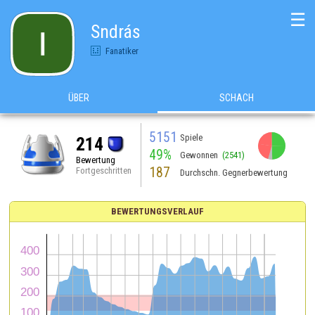
☰
Sndrás
Fanatiker
ÜBER
SCHACH
5151
Spiele
214
49%
Gewonnen
(2541)
Bewertung
187
Fortgeschritten
Durchschn. Gegnerbewertung
BEWERTUNGSVERLAUF