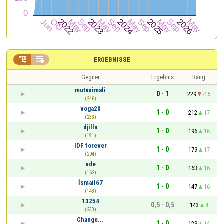


ERGEBNISSE
Gegner
Ergebnis
Rang
mutasimali
0 - 1
229
-15
(246)
voga20
1 - 0
212
17
(233)
djilla
1 - 0
196
16
(191)
IDF forever
1 - 0
179
17
(204)
vde
1 - 0
163
16
(162)
İsmail67
1 - 0
147
16
(143)
13254
0,5 - 0,5
143
4
(233)
Change...
1 - 0
129
14