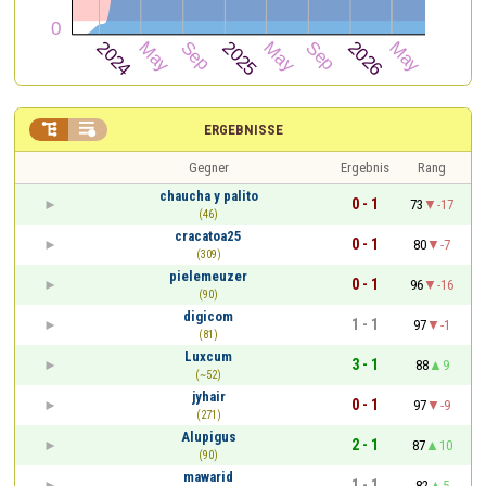


ERGEBNISSE
Gegner
Ergebnis
Rang
chaucha y palito
0 - 1
73
-17
(46)
cracatoa25
0 - 1
80
-7
(309)
pielemeuzer
0 - 1
96
-16
(90)
digicom
1 - 1
97
-1
(81)
Luxcum
3 - 1
88
9
(~52)
jyhair
0 - 1
97
-9
(271)
Alupigus
2 - 1
87
10
(90)
mawarid
1 - 1
82
5