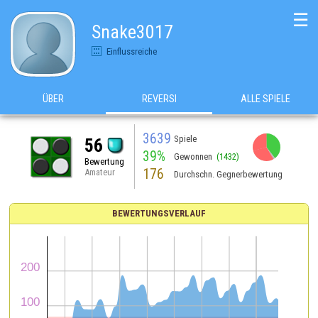
☰
Snake3017
Einflussreiche
ÜBER
REVERSI
ALLE SPIELE
3639
Spiele
56
39%
Gewonnen
(1432)
Bewertung
176
Amateur
Durchschn. Gegnerbewertung
BEWERTUNGSVERLAUF