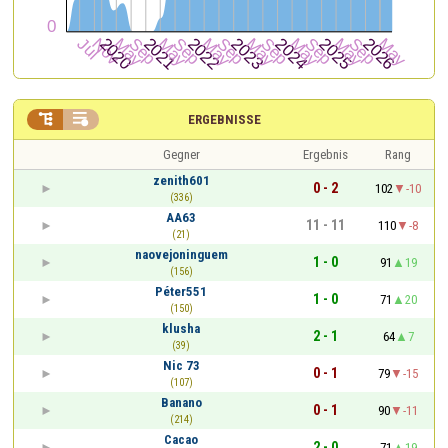


ERGEBNISSE
Gegner
Ergebnis
Rang
zenith601
0 - 2
102
-10
(336)
AA63
11 - 11
110
-8
(21)
naovejoninguem
1 - 0
91
19
(156)
Péter551
1 - 0
71
20
(150)
klusha
2 - 1
64
7
(39)
Nic 73
0 - 1
79
-15
(107)
Banano
0 - 1
90
-11
(214)
Cacao
2 - 0
71
19