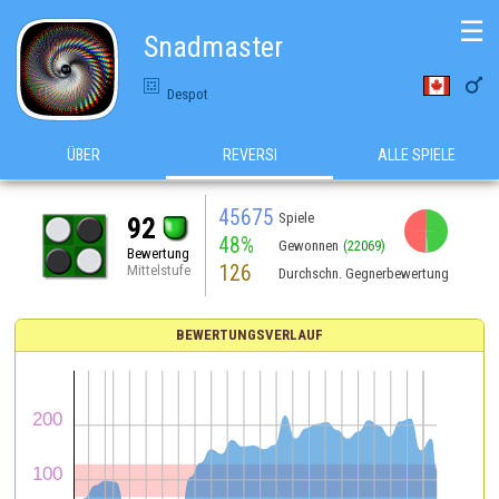
☰
Snadmaster

Despot
ÜBER
REVERSI
ALLE SPIELE
45675
Spiele
92
48%
Gewonnen
(22069)
Bewertung
126
Mittelstufe
Durchschn. Gegnerbewertung
BEWERTUNGSVERLAUF