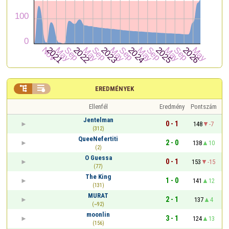


EREDMÉNYEK
Ellenfél
Eredmény
Pontszám
Jentelman
0 - 1
148
-7
(312)
QueeNefertiti
2 - 0
138
10
(2)
O Guessa
0 - 1
153
-15
(77)
The King
1 - 0
141
12
(131)
MURAT
2 - 1
137
4
(~92)
moonlin
3 - 1
124
13
(156)