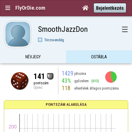
FlyOrDie.com


Bejelentkezés
SmoothJazzDon
☰
Törzsvendég
NÉVJEGY
OSTÁBLA
1429
játszma
141
43%
győzelem
(613)
pontszám
118
Újonc
ellenfelek átlagos pontszáma
PONTSZÁM ALAKULÁSA