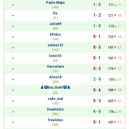
Paulo Mapu
1 - 0
111
13
(145)
Eu
1 - 2
121
-10
(51)
Julio89
1 - 0
110
11
(94)
Eftihis
0 - 1
120
-10
(169)
selma123
0 - 5
147
-27
(105)
İzmir35
0 - 1
162
-15
(62)
Herculano
0 - 2
179
-17
(151)
Alina18
2 - 0
155
24
(338)
♟️🤡DeLiDaHi🤡♟️
0 - 4
184
-29
(65)
sado_mal
0 - 3
205
-21
(182)
DoubleSix
4 - 0
176
29
(293)
freelotus
0 - 1
187
-11
(209)