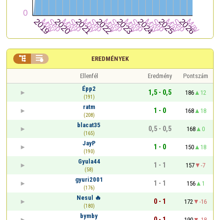


EREDMÉNYEK
Ellenfél
Eredmény
Pontszám
Épp2
1,5 - 0,5
186
12
(191)
ratm
1 - 0
168
18
(208)
blacat35
0,5 - 0,5
168
0
(165)
JayP
1 - 0
150
18
(190)
Gyula44
1 - 1
157
-7
(58)
gyuri2001
1 - 1
156
1
(176)
Nesul 🔥
0 - 1
172
-16
(180)
bymby
0 - 1
190
-18