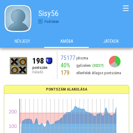
☰
Sisy56
Fod-Isten
NÉVJEGY
AMŐBA
JÁTÉKOK
75177
játszma
198
40%
győzelem
(30237)
pontszám
179
Haladó
ellenfelek átlagos pontszáma
PONTSZÁM ALAKULÁSA