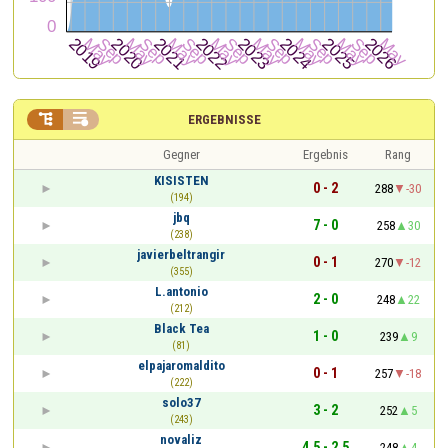


ERGEBNISSE
Gegner
Ergebnis
Rang
KISISTEN
0 - 2
288
-30
(194)
jbq
7 - 0
258
30
(238)
javierbeltrangir
0 - 1
270
-12
(355)
L.antonio
2 - 0
248
22
(212)
Black Tea
1 - 0
239
9
(81)
elpajaromaldito
0 - 1
257
-18
(222)
solo37
3 - 2
252
5
(243)
novaliz
4,5 - 2,5
248
4