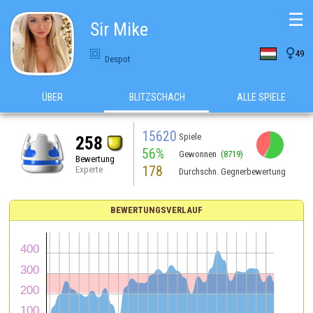
☰
Sir Mike

49
Despot
ÜBER
BLITZSCHACH
ALLE SPIELE
15620
Spiele
258
56%
Gewonnen
(8719)
Bewertung
178
Experte
Durchschn. Gegnerbewertung
BEWERTUNGSVERLAUF