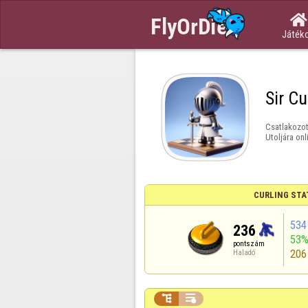

Játék
Sir Cu
Csatlakozot
Utoljára onl
CURLING STA
534
236
53
pontszám
206
Haladó

