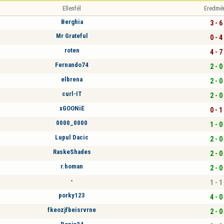
Ellenfél
Eredmé
Berghia
3 - 6
Mr Grateful
0 - 4
roten
4 - 7
Fernando74
2 - 0
elbrena
2 - 0
curl-IT
2 - 0
xGOONiE
0 - 1
0000_0000
1 - 0
Lupul Dacic
2 - 0
RaskeShades
2 - 0
r.homan
2 - 0
-
1 - 1
porky123
4 - 0
fkeozjfbeisrvrne
2 - 0