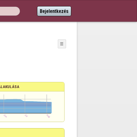
Bejelentkezés
☰
ALAKULÁSA