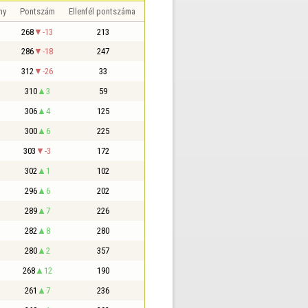
ny
Pontszám
Ellenfél pontszáma
268
-13
213
286
-18
247
312
-26
33
310
3
59
306
4
125
300
6
225
303
-3
172
302
1
102
296
6
202
289
7
226
282
8
280
280
2
357
268
12
190
261
7
236