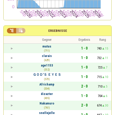


ERGEBNISSE
Gegner
Ergebnis
Rang
mutus
1 - 0
743
15
(711)
clarais
1 - 0
732
11
(629)
age1153
1 - 0
725
7
(512)
ＧＯＤ'Ｓ ＥＹＥＳ
1 - 0
715
10
(573)
Africhamp
2 - 0
710
5
(334)
dizazter
1 - 0
704
6
(435)
Nakamuro
2 - 0
674
30
(761)
snellejelle
1 - 0
667
10