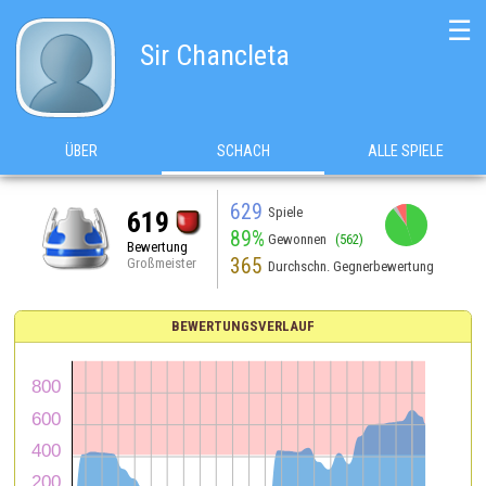
☰
Sir Chancleta
ÜBER
SCHACH
ALLE SPIELE
629
Spiele
619
89%
Gewonnen
(562)
Bewertung
365
Großmeister
Durchschn. Gegnerbewertung
BEWERTUNGSVERLAUF