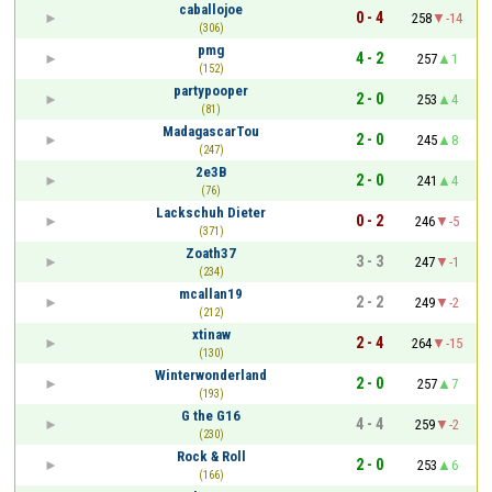
caballojoe
0 - 4
258
-14
(306)
pmg
4 - 2
257
1
(152)
partypooper
2 - 0
253
4
(81)
MadagascarTou
2 - 0
245
8
(247)
2e3B
2 - 0
241
4
(76)
Lackschuh Dieter
0 - 2
246
-5
(371)
Zoath37
3 - 3
247
-1
(234)
mcallan19
2 - 2
249
-2
(212)
xtinaw
2 - 4
264
-15
(130)
Winterwonderland
2 - 0
257
7
(193)
G the G16
4 - 4
259
-2
(230)
Rock & Roll
2 - 0
253
6
(166)