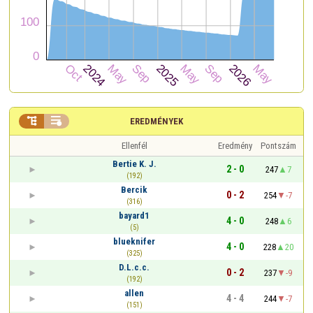


EREDMÉNYEK
Ellenfél
Eredmény
Pontszám
Bertie K. J.
2 - 0
247
7
(192)
Bercik
0 - 2
254
-7
(316)
bayard1
4 - 0
248
6
(5)
blueknifer
4 - 0
228
20
(325)
D.L.c.c.
0 - 2
237
-9
(192)
allen
4 - 4
244
-7
(151)