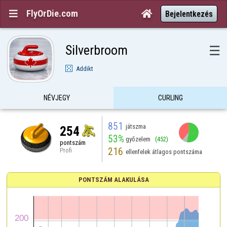
FlyOrDie.com


Bejelentkezés
Silverbroom
☰
Addikt
NÉVJEGY
CURLING
851
játszma
254
53%
győzelem
(452)
pontszám
216
Profi
ellenfelek átlagos pontszáma
PONTSZÁM ALAKULÁSA