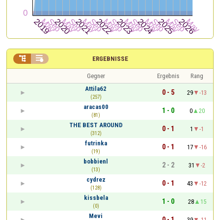


ERGEBNISSE
Gegner
Ergebnis
Rang
Attila62
0 - 5
29
-13
(257)
aracas00
1 - 0
0
20
(81)
THE BEST AROUND
0 - 1
1
-1
(312)
futrinka
0 - 1
17
-16
(19)
bobbienl
2 - 2
31
-2
(13)
cydrez
0 - 1
43
-12
(128)
kissbela
1 - 0
28
15
(0)
Mevi
0 - 1
39
-11