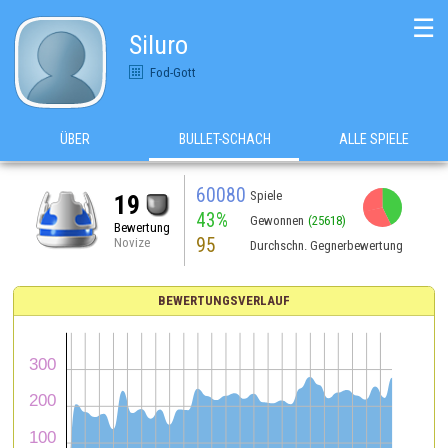
☰
Siluro
Fod-Gott
ÜBER
BULLET-SCHACH
ALLE SPIELE
60080
Spiele
19
43%
Gewonnen
(25618)
Bewertung
95
Novize
Durchschn. Gegnerbewertung
BEWERTUNGSVERLAUF