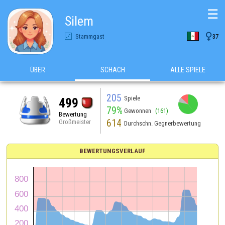
☰
Silem

Stammgast
37
ÜBER
SCHACH
ALLE SPIELE
205
Spiele
499
79%
Gewonnen
(161)
Bewertung
614
Großmeister
Durchschn. Gegnerbewertung
BEWERTUNGSVERLAUF