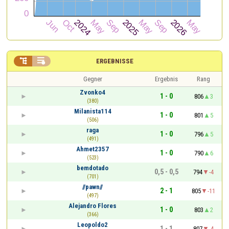


ERGEBNISSE
Gegner
Ergebnis
Rang
Zvonko4
1 - 0
806
3
(380)
Milanista114
1 - 0
801
5
(506)
raga
1 - 0
796
5
(491)
Ahmet2357
1 - 0
790
6
(523)
bemdotado
0,5 - 0,5
794
-4
(701)
//pawn//
2 - 1
805
-11
(497)
Alejandro Flores
1 - 0
803
2
(366)
Leopoldo2
1 - 1
807
-4