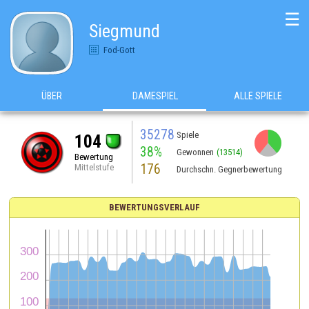
☰
Siegmund
Fod-Gott
ÜBER
DAMESPIEL
ALLE SPIELE
35278
Spiele
104
38%
Gewonnen
(13514)
Bewertung
176
Mittelstufe
Durchschn. Gegnerbewertung
BEWERTUNGSVERLAUF