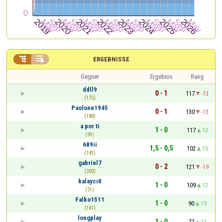


ERGEBNISSE
Gegner
Ergebnis
Rang
ddll9
0 - 1
117
-13
(175)
Paolone1945
0 - 1
130
-13
(188)
a por tí
1 - 0
117
13
(59)
689ii
1,5 - 0,5
102
15
(143)
gabriel7
0 - 2
121
-19
(200)
kalaycı0
1 - 0
109
12
(21)
Falko1511
1 - 0
90
19
(161)
longplay
1 - 0
77
13