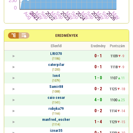


EREDMÉNYEK
Ellenfél
Eredmény
Pontszám
LRIO70
0 - 1
1109
-9
(1186)
caterpilar
0 - 1
1118
-9
(1200)
Ion4
1 - 0
1107
11
(1079)
Samir88
0 - 2
1125
-18
(1088)
caio cesar
4 - 0
1100
25
(1141)
robyka79
0 - 2
1114
-14
(1166)
manfred_escher
1 - 4
1129
-15
(1114)
iznar35
0 - 1
1139
-10