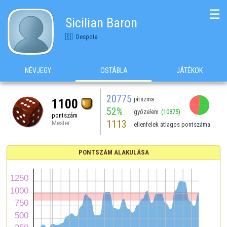
☰
Sicilian Baron
Despota
NÉVJEGY
OSTÁBLA
JÁTÉKOK
20775
játszma
1100
52%
győzelem
(10875)
pontszám
1113
Mester
ellenfelek átlagos pontszáma
PONTSZÁM ALAKULÁSA