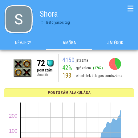
☰
Shora
Befolyásos tag
NÉVJEGY
AMŐBA
JÁTÉKOK
4150
játszma
72
42%
győzelem
(1762)
pontszám
193
Amatőr
ellenfelek átlagos pontszáma
PONTSZÁM ALAKULÁSA