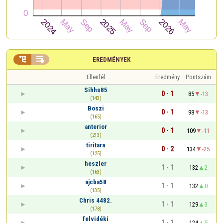


EREDMÉNYEK
Ellenfél
Eredmény
Pontszám
Sihhs85
0 - 1
85
-13
(143)
Boszi
0 - 1
98
-13
(165)
anterior
0 - 1
109
-11
(213)
tiritara
0 - 2
134
-25
(125)
heszler
1 - 1
132
2
(163)
ajcba58
1 - 1
132
0
(135)
Chris 4482.
1 - 1
129
3
(178)
felvidéki
1 - 1
124
5