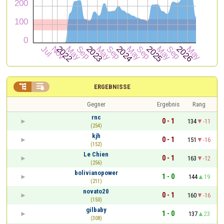


ERGEBNISSE
Gegner
Ergebnis
Rang
rnc
0 - 1
134
-11
(254)
kjh
0 - 1
151
-16
(152)
Le Chien
0 - 1
163
-12
(256)
bolivianopower
1 - 0
144
19
(211)
novato20
0 - 1
160
-16
(150)
gilbaby
1 - 0
137
23
(308)