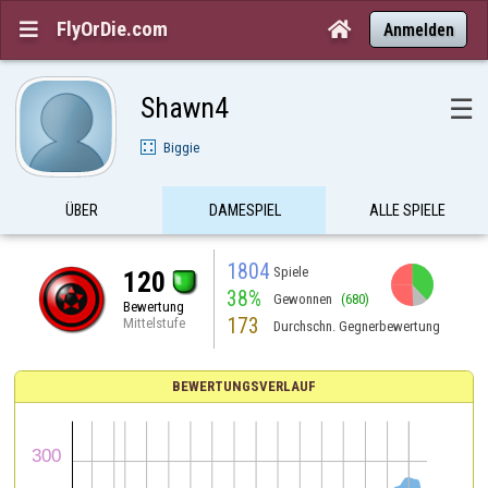
FlyOrDie.com


Anmelden
Shawn4
☰
Biggie
ÜBER
DAMESPIEL
ALLE SPIELE
1804
Spiele
120
38%
Gewonnen
(680)
Bewertung
173
Mittelstufe
Durchschn. Gegnerbewertung
BEWERTUNGSVERLAUF