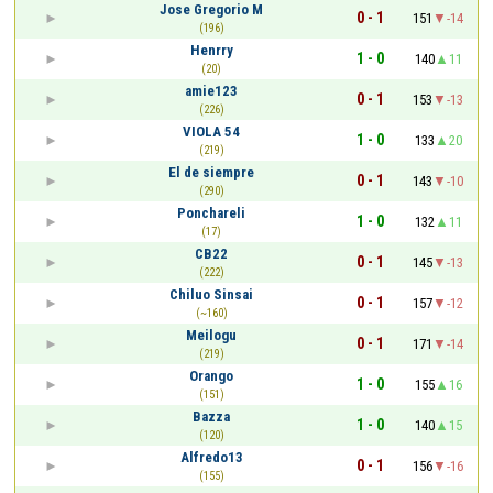
Jose Gregorio M
0 - 1
151
-14
(196)
Henrry
1 - 0
140
11
(20)
amie123
0 - 1
153
-13
(226)
VIOLA 54
1 - 0
133
20
(219)
El de siempre
0 - 1
143
-10
(290)
Ponchareli
1 - 0
132
11
(17)
CB22
0 - 1
145
-13
(222)
Chiluo Sinsai
0 - 1
157
-12
(~160)
Meilogu
0 - 1
171
-14
(219)
Orango
1 - 0
155
16
(151)
Bazza
1 - 0
140
15
(120)
Alfredo13
0 - 1
156
-16
(155)