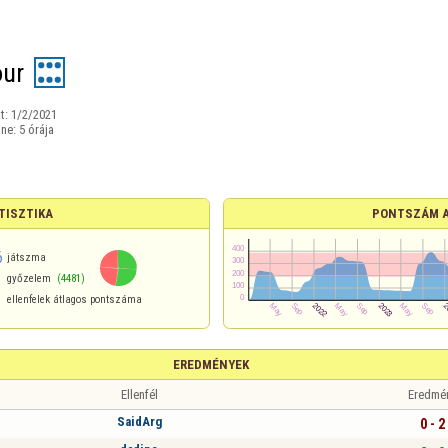
ur
t:
1/2/2021
ine:
5 órája
TISZTIKA
PONTSZÁM 
6
játszma
győzelem
(4481)
ellenfelek átlagos pontszáma
EREDMÉNYEK
Ellenfél
Eredmé
SaidArg
0 - 2