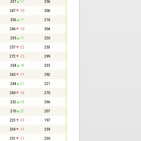
237
17
256
247
-10
306
236
11
216
246
-10
304
235
11
220
257
-22
253
272
-15
299
254
18
235
265
-11
292
244
21
221
260
-16
270
232
28
266
210
22
207
223
-13
197
234
-11
259
251
-17
230