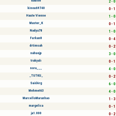
dadine
2 - 0
kinou69740
0 - 1
Haute Vienne
1 - 0
Master_K
0 - 1
Nadya78
1 - 0
Furkan8
0 - 4
drtimsah
0 - 2
nahuejp
3 - 0
trakyalı
0 - 1
nora___
4 - 0
_TUTKU_
0 - 2
SaidArg
6 - 0
Mehmet63
4 - 0
MarcelloMaranhao
1 - 3
margelica
0 - 1
ja1.000
0 - 2