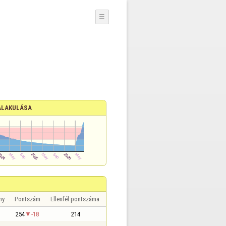
☰
ALAKULÁSA
ny
Pontszám
Ellenfél pontszáma
254
-18
214