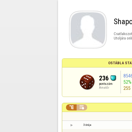
Shapo
Csatlakozot
Utoljára onl
OSTÁBLA STA
854
236
52%
pontszám
255
Amatőr


3 órája