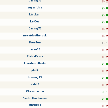
Cannay75
0 - 2
superfotre
2 - 0
kingkarl
2 - 0
Le Coq
2 - 0
Cannay75
0 - 2
newkidontherock
0 - 2
FreeTow
1 - 1
tadeu10
0 - 2
PietraPazza
0 - 2
Fou-de-collants
2 - 0
phil2
0 - 2
Inzane_13
2 - 0
Valdi4
0 - 2
Chess on ice
3 - 1
Dustin Henderson
2 - 0
MICHEL1
0 - 2