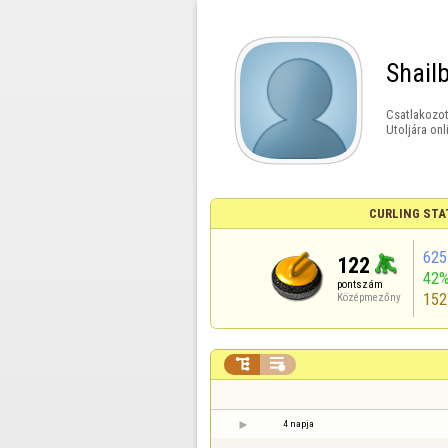
Shail
Csatlakozot
Utoljára onl
CURLING STA
625
122
42
pontszám
152
Középmezőny


4 napja