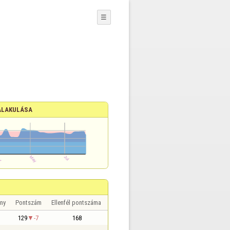
☰
ALAKULÁSA
ny
Pontszám
Ellenfél pontszáma
129
-7
168