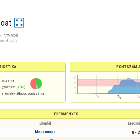
boat
t:
9/7/2025
ine:
4 napja
TISZTIKA
PONTSZÁM 
játszma
%
győzelem
(265)
ellenfelek átlagos pontszáma
EREDMÉNYEK
Ellenfél
Eredmé
Meupouspa
0 - 2