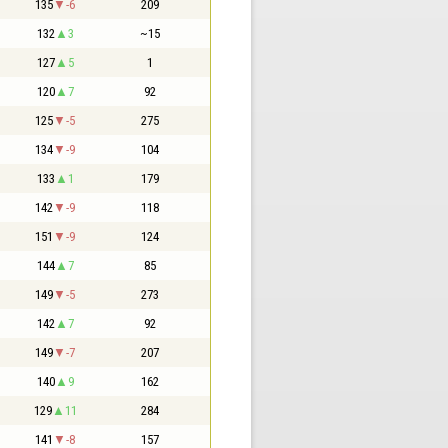
135
-6
209
132
3
~15
127
5
1
120
7
92
125
-5
275
134
-9
104
133
1
179
142
-9
118
151
-9
124
144
7
85
149
-5
273
142
7
92
149
-7
207
140
9
162
129
11
284
141
-8
157