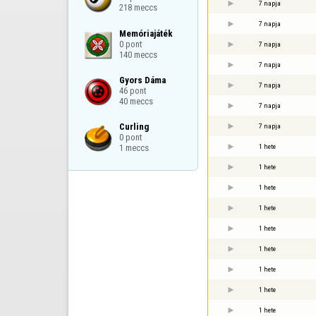
7 napja
218 meccs
7 napja
Memóriajáték

0 pont

7 napja
140 meccs
7 napja
Gyors Dáma

7 napja
46 pont

40 meccs
7 napja
Curling

7 napja
0 pont

1 hete
1 meccs
1 hete
1 hete
1 hete
1 hete
1 hete
1 hete
1 hete
1 hete