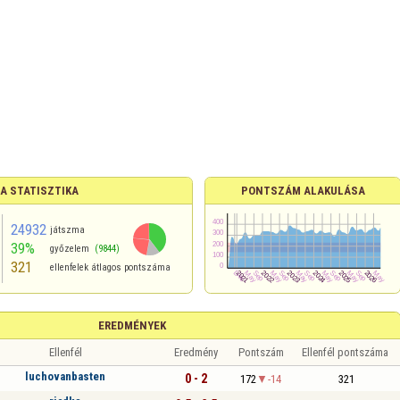
A STATISZTIKA
PONTSZÁM ALAKULÁSA
24932
játszma
39%
győzelem
(9844)
321
ellenfelek átlagos pontszáma
EREDMÉNYEK
Ellenfél
Eredmény
Pontszám
Ellenfél pontszáma
luchovanbasten
0 - 2
172
-14
321