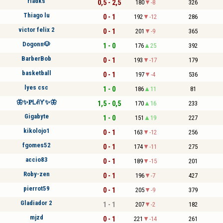
riadks
0,5 - 2,5
180
-8
326
Thiago lu
0 - 1
192
-12
286
victor felix 2
0 - 1
201
-9
365
Dogonn🐶
1 - 0
176
25
392
BarberBob
0 - 1
193
-17
179
basketball
0 - 1
197
-4
536
lyes csc
1 - 0
186
11
81
🦋✨𝐏ᏞꋬƳ✨🦋
1,5 - 0,5
170
16
233
Gigabyte
1 - 0
151
19
227
kikolojo1
0 - 1
163
-12
256
fgomes52
0 - 1
174
-11
275
accio83
0 - 1
189
-15
201
Roby-zen
0 - 1
196
-7
427
pierrot59
0 - 1
205
-9
379
Gladiador 2
1 - 1
207
-2
182
mjzd
0 - 1
221
-14
261