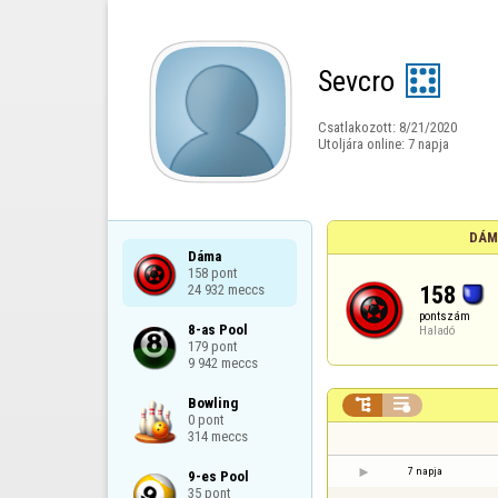
Sevcro
Csatlakozott:
8/21/2020
Utoljára online:
7 napja
DÁM
Dáma

158 pont

158
24 932 meccs
pontszám
8-as Pool

Haladó
179 pont

9 942 meccs
Bowling



0 pont

314 meccs
7 napja
9-es Pool

35 pont
