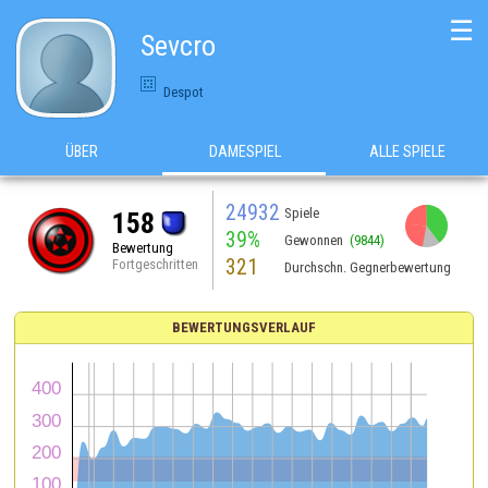
☰
Sevcro
Despot
ÜBER
DAMESPIEL
ALLE SPIELE
24932
Spiele
158
39%
Gewonnen
(9844)
Bewertung
321
Fortgeschritten
Durchschn. Gegnerbewertung
BEWERTUNGSVERLAUF