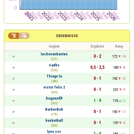


ERGEBNISSE
Gegner
Ergebnis
Rang
luchovanbasten
0 - 2
172
-14
(321)
riadks
0,5 - 2,5
180
-8
(326)
Thiago lu
0 - 1
192
-12
(286)
victor felix 2
0 - 1
201
-9
(365)
Dogonn🐶
1 - 0
176
25
(392)
BarberBob
0 - 1
193
-17
(179)
basketball
0 - 1
197
-4
(536)
lyes csc
1 - 0
186
11