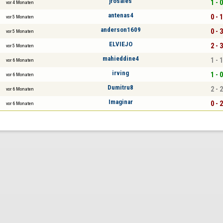
jrosales
1 - 0
vor 4 Monaten
antenas4
0 - 1
vor 5 Monaten
anderson1609
0 - 3
vor 5 Monaten
ELVIEJO
2 - 3
vor 5 Monaten
mahieddine4
1 - 1
vor 6 Monaten
irving
1 - 0
vor 6 Monaten
Dumitru8
2 - 2
vor 6 Monaten
Imaginar
0 - 2
vor 6 Monaten