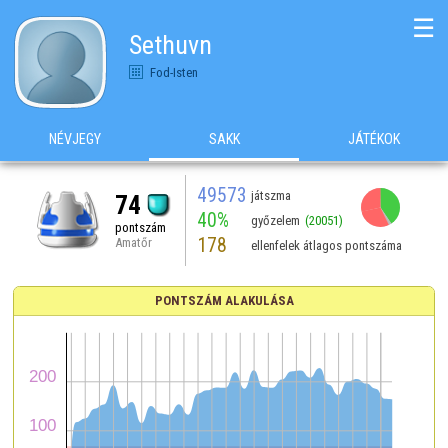
☰
Sethuvn
Fod-Isten
NÉVJEGY
SAKK
JÁTÉKOK
49573
játszma
74
40%
győzelem
(20051)
pontszám
178
Amatőr
ellenfelek átlagos pontszáma
PONTSZÁM ALAKULÁSA