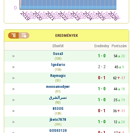


EREDMÉNYEK
Ellenfél
Eredmény
Pontszám
Susa3
1 - 0
54
20
(133)
lgndario
2 - 2
45
9
(156)
Raymagic
0 - 1
62
-17
(51)
mennamodywr
1 - 0
44
18
(97)
نسرالشرق
1 - 0
25
19
(93)
853OS
0 - 1
36
-11
(159)
jbeto7878
1 - 0
12
24
(191)
GOS03120
0 - 1
17
-5