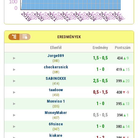


EREDMÉNYEK
Ellenfél
Eredmény
Pontszám
Jorge089
1,5 - 0,5
434
9
(383)
checkersnick
1 - 0
419
15
(389)
SABINOXXX
2,5 - 0,5
399
20
(414)
taadoow
0,5 - 1,5
408
-9
(450)
Monviso 1
1 - 0
395
13
(335)
MoneyMaker
0,5 - 0,5
394
1
(407)
69since
1 - 0
380
14
(347)
kiakare
1 - 2
386
-6