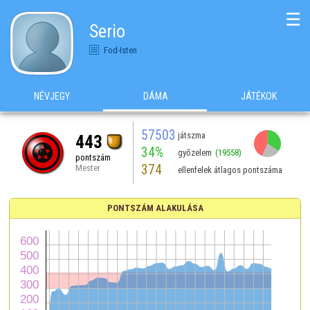
☰
Serio
Fod-Isten
NÉVJEGY
DÁMA
JÁTÉKOK
57503
játszma
443
34%
győzelem
(19558)
pontszám
374
Mester
ellenfelek átlagos pontszáma
PONTSZÁM ALAKULÁSA