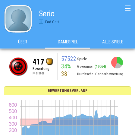
☰
Serio
Fod-Gott
ÜBER
DAMESPIEL
ALLE SPIELE
57522
Spiele
417
34%
Gewonnen
(19564)
Bewertung
381
Meister
Durchschn. Gegnerbewertung
BEWERTUNGSVERLAUF