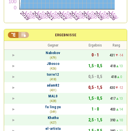


ERGEBNISSE
Gegner
Ergebnis
Rang
Nabokov
0 - 1
431
-14
(479)
JBosco
1,5 - 0,5
418
13
(426)
torre12
0,5 - 0,5
418
0
(418)
adam82
0,5 - 1,5
430
-12
(431)
MAL0
1,5 - 0,5
417
13
(428)
fu ling yu
1 - 0
403
14
(349)
Khatha
2,5 - 1,5
393
10
(427)
el-artista
1,5 - 0,5
382
11