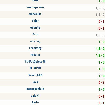
Yves
1 - 0
nestorjacobo
0,5 - 0
aldocol45
0,5 - 0
Yldor
0 - 1
eden4u
0 - 1
Ezio
0,5 - 0
onalim_
1 - 0
Greekboy
1,5 - 0
renz_o
1,5 - 0
CtrlAltDelete40
1 - 0
EL RUSO
1 - 0
Yannick86
1 - 0
RWS
0 - 1
canespaziale
1 - 0
azla01
0 - 1
Aarto
0 - 1