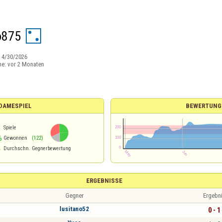
o875
:
4/30/2026
ne:
vor 2 Monaten
 DAMESPIEL
BEWERTUNG
8
Spiele
%
Gewonnen
(122)
4
Durchschn. Gegnerbewertung
ERGEBNISSE
Gegner
Ergebn
lusitano52
0 - 1