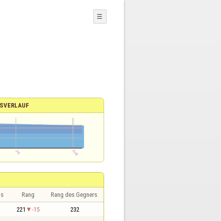
☰
SVERLAUF
is
Rang
Rang des Gegners
221
-15
232