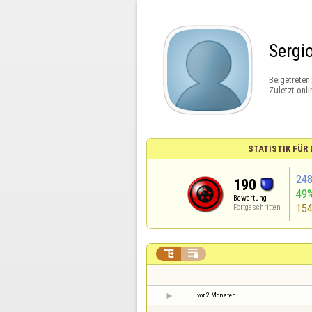
Sergi
Beigetreten
Zuletzt onli
STATISTIK FÜR
24
190
49
Bewertung
15
Fortgeschritten


vor 2 Monaten