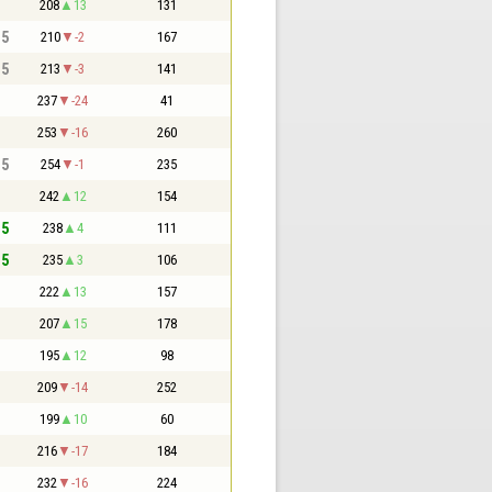
208
13
131
,5
210
-2
167
,5
213
-3
141
237
-24
41
253
-16
260
,5
254
-1
235
242
12
154
,5
238
4
111
,5
235
3
106
222
13
157
207
15
178
195
12
98
209
-14
252
199
10
60
216
-17
184
232
-16
224