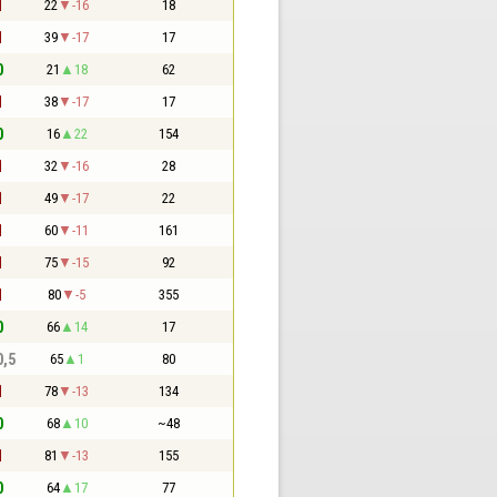
1
22
-16
18
1
39
-17
17
0
21
18
62
1
38
-17
17
0
16
22
154
1
32
-16
28
1
49
-17
22
1
60
-11
161
1
75
-15
92
1
80
-5
355
0
66
14
17
0,5
65
1
80
1
78
-13
134
0
68
10
~48
1
81
-13
155
0
64
17
77