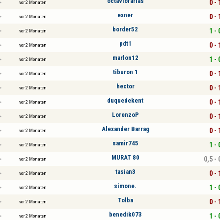
octaviofarias
0 - 
vor 2 Monaten
exner
0 - 
vor 2 Monaten
border52
1 - 
vor 2 Monaten
pdt1
0 - 
vor 2 Monaten
marlon12
1 - 
vor 2 Monaten
tiburon 1
0 - 
vor 2 Monaten
hector
0 - 
vor 2 Monaten
duquedekent
0 - 
vor 2 Monaten
LorenzoP
0 - 
vor 2 Monaten
Alexander Barrag
0 - 
vor 2 Monaten
samir745
1 - 
vor 2 Monaten
MURAT 80
0,5 - 
vor 2 Monaten
tasian3
0 - 
vor 2 Monaten
simone.
1 - 
vor 2 Monaten
Tolba
0 - 
vor 2 Monaten
benedik073
1 - 
vor 2 Monaten