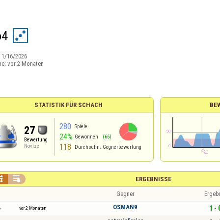
o4
:
1/16/2026
ne:
vor 2 Monaten
STATISTIK FÜR SCHACH
BE
280
Spiele
27
24%
Gewonnen
(66)
Bewertung
118
Novize
Durchschn. Gegnerbewertung


ERGEBNISSE
Gegner
Ergeb
OSMAN9
1 - 
vor 2 Monaten