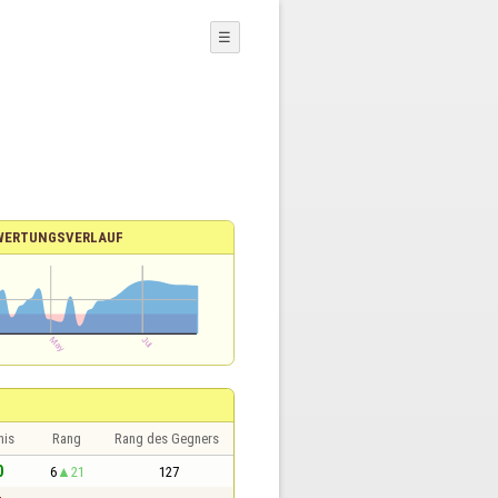
☰
WERTUNGSVERLAUF
nis
Rang
Rang des Gegners
0
6
21
127