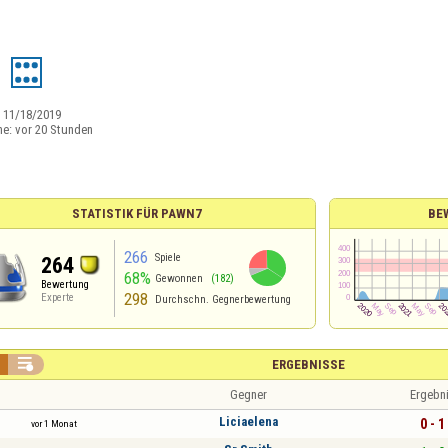
e
:
11/18/2019
ne:
vor 20 Stunden
STATISTIK FÜR PAWN7
BE
266
Spiele
264
68%
Gewonnen
(182)
Bewertung
298
Experte
Durchschn. Gegnerbewertung

ERGEBNISSE
Gegner
Ergebn
Liciaelena
0 - 1
vor 1 Monat