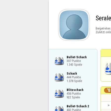
Seral
Beigetreten
Zuletzt onli
Bullet-Schach

307 Punkte

1.343 Spiele
Schach

444 Punkte

1.078 Spiele
Blitzschach


456 Punkte

922 Spiele
Bullet-Schach 2

402 Punkte
