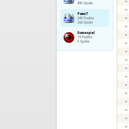
893 Spiele
Pawn7

285 Punkte

266 Spiele
Damespiel

19 Punkte

3 Spiele