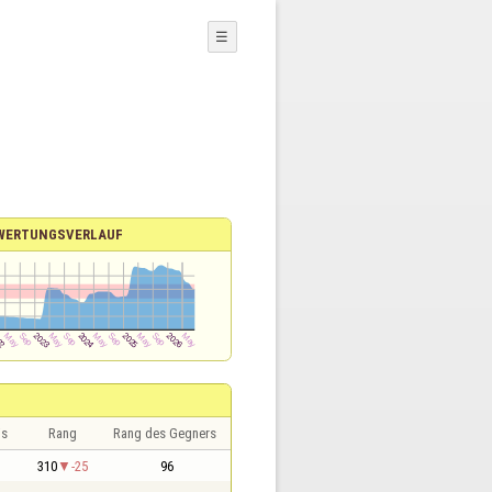
☰
WERTUNGSVERLAUF
is
Rang
Rang des Gegners
310
-25
96