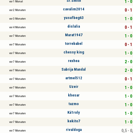
Sr.Smith
1 - 0
vor 1 Monat
cavalim2014
0 - 1
vor 2 Monaten
yusufbeg63
1 - 0
vor 3 Monaten
dislalia
0 - 1
vor 4 Monaten
Marat1947
1 - 0
vor 7 Monaten
torrebabel
0 - 1
vor 7 Monaten
chessy king
1 - 0
vor 7 Monaten
rexhea
2 - 0
vor 7 Monaten
Sabrija Mandal
2 - 0
vor 7 Monaten
artmel512
0 - 1
vor 7 Monaten
Uzeir
1 - 0
vor 7 Monaten
khesar
1 - 0
vor 7 Monaten
tazmo
1 - 0
vor 7 Monaten
Ká1roly
1 - 0
vor 7 Monaten
kekito7
1 - 0
vor 7 Monaten
rivaldoga
0,5 - 0
vor 7 Monaten