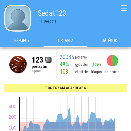
☰
Sedat123
Despota
NÉVJEGY
OSTÁBLA
JÁTÉKOK
20085
játszma
123
48%
győzelem
(9554)
pontszám
103
Újonc
ellenfelek átlagos pontszáma
PONTSZÁM ALAKULÁSA