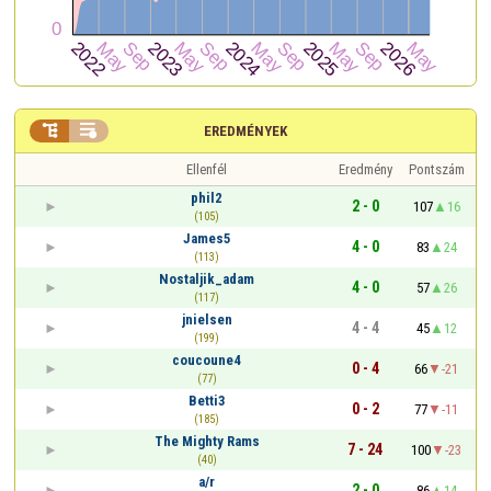


EREDMÉNYEK
Ellenfél
Eredmény
Pontszám
phil2
2 - 0
107
16
(105)
James5
4 - 0
83
24
(113)
Nostaljik_adam
4 - 0
57
26
(117)
jnielsen
4 - 4
45
12
(199)
coucoune4
0 - 4
66
-21
(77)
Betti3
0 - 2
77
-11
(185)
The Mighty Rams
7 - 24
100
-23
(40)
a/r
2 - 0
86
14