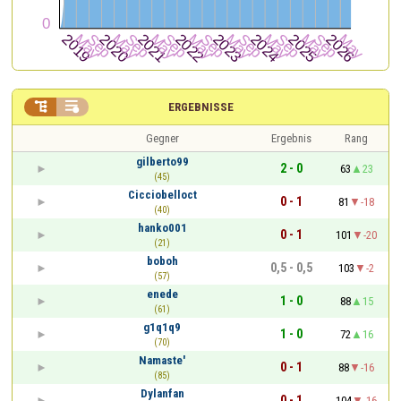


ERGEBNISSE
Gegner
Ergebnis
Rang
gilberto99
2 - 0
63
23
(45)
Cicciobelloct
0 - 1
81
-18
(40)
hanko001
0 - 1
101
-20
(21)
boboh
0,5 - 0,5
103
-2
(57)
enede
1 - 0
88
15
(61)
g1q1q9
1 - 0
72
16
(70)
Namaste'
0 - 1
88
-16
(85)
Dylanfan
0 - 1
104
-16