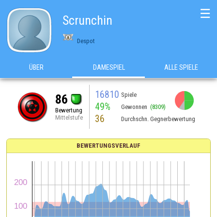
☰
Scrunchin
Despot
ÜBER
DAMESPIEL
ALLE SPIELE
16810
Spiele
86
49%
Gewonnen
(8309)
Bewertung
36
Mittelstufe
Durchschn. Gegnerbewertung
BEWERTUNGSVERLAUF