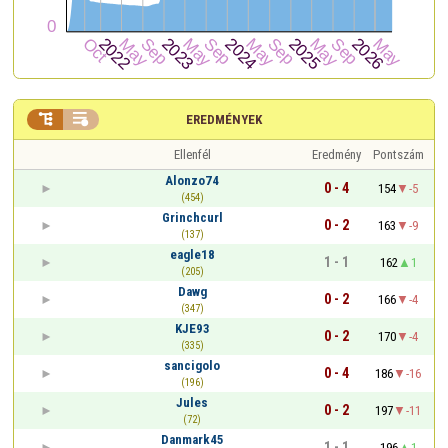


EREDMÉNYEK
Ellenfél
Eredmény
Pontszám
Alonzo74
0 - 4
154
-5
(454)
Grinchcurl
0 - 2
163
-9
(137)
eagle18
1 - 1
162
1
(205)
Dawg
0 - 2
166
-4
(347)
KJE93
0 - 2
170
-4
(335)
sancigolo
0 - 4
186
-16
(196)
Jules
0 - 2
197
-11
(72)
Danmark45
1 - 1
196
1