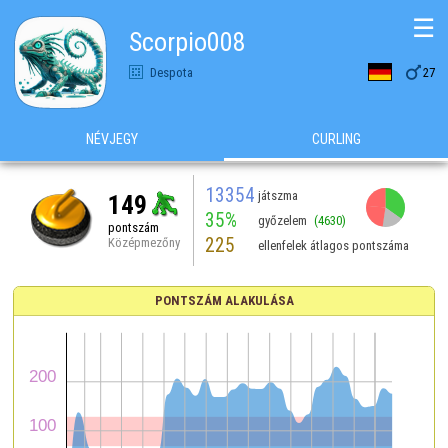
☰
Scorpio008

Despota
27
NÉVJEGY
CURLING
13354
játszma
149
35%
győzelem
(4630)
pontszám
225
Középmezőny
ellenfelek átlagos pontszáma
PONTSZÁM ALAKULÁSA