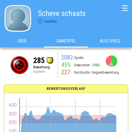
☰
Scheve schaats
Süchtler
ÜBER
DAMESPIEL
ALLE SPIELE
2083
Spiele
285
45%
Gewonnen
(940)
Bewertung
227
Experte
Durchschn. Gegnerbewertung
BEWERTUNGSVERLAUF