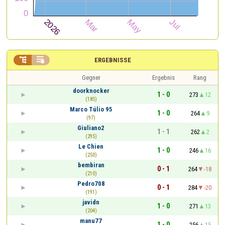


ERGEBNISSE
Gegner
Ergebnis
Rang
doorknocker
1 - 0
273
12
(185)
Marco Túlio 95
1 - 0
264
9
(97)
Giuliano2
1 - 1
262
2
(295)
Le Chien
1 - 0
246
16
(250)
bembiran
0 - 1
264
-18
(210)
Pedro708
0 - 1
284
-20
(191)
javidn
1 - 0
271
13
(204)
manu77
1 - 0
256
15