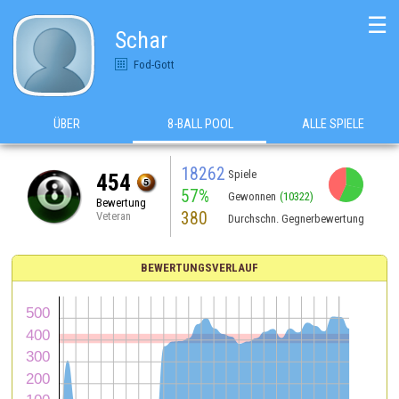
☰
Schar
Fod-Gott
ÜBER
8-BALL POOL
ALLE SPIELE
18262
Spiele
454
57%
Gewonnen
(10322)
Bewertung
380
Veteran
Durchschn. Gegnerbewertung
BEWERTUNGSVERLAUF