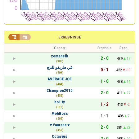


ERGEBNISSE
Gegner
Ergebnis
Rang
zemencik
2 - 0
439
15
(301)
في طريقو للتاج
0 - 1
452
-13
(509)
AVERAGE JOE
1 - 0
438
14
(404)
Champion2010
2 - 0
411
27
(454)
bo1 ty
1 - 2
413
-2
(511)
MohBoss
1 - 1
406
7
(505)
♥ ℓaurana ♥
2 - 0
384
22
(357)
Octavius
2 - 0
355
29