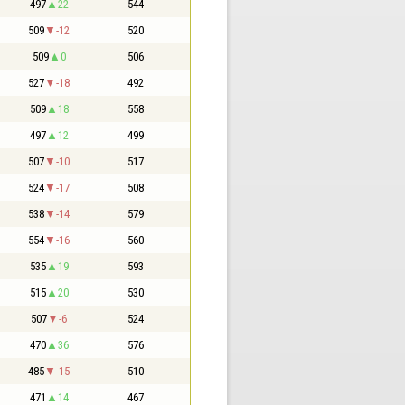
497
22
544
509
-12
520
509
0
506
527
-18
492
509
18
558
497
12
499
507
-10
517
524
-17
508
538
-14
579
554
-16
560
535
19
593
515
20
530
507
-6
524
470
36
576
485
-15
510
471
14
467