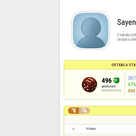
Saye
Csatlakozot
Utoljára onl
OSTÁBLA STA
387
496
47%
pontszám
494
Középmezőny


10 órája