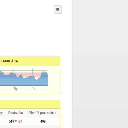
☰
ALAKULÁSA
ny
Pontszám
Ellenfél pontszáma
519
-23
499