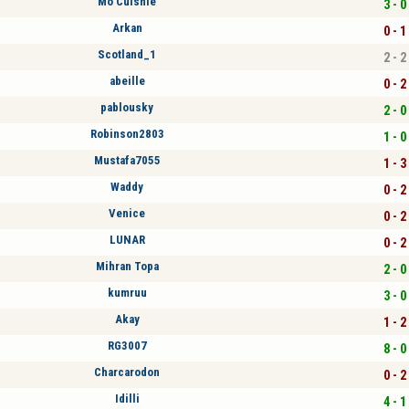
Mo Cuishle
3 - 0
Arkan
0 - 1
Scotland_1
2 - 2
abeille
0 - 2
pablousky
2 - 0
Robinson2803
1 - 0
Mustafa7055
1 - 3
Waddy
0 - 2
Venice
0 - 2
LUNAR
0 - 2
Mihran Topa
2 - 0
kumruu
3 - 0
Akay
1 - 2
RG3007
8 - 0
Charcarodon
0 - 2
Idilli
4 - 1