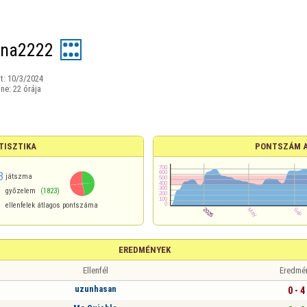
nna2222
t:
10/3/2024
ine:
22 órája
TISZTIKA
PONTSZÁM 
3
játszma
győzelem
(1823)
ellenfelek átlagos pontszáma
EREDMÉNYEK
Ellenfél
Eredmé
uzunhasan
0 - 4