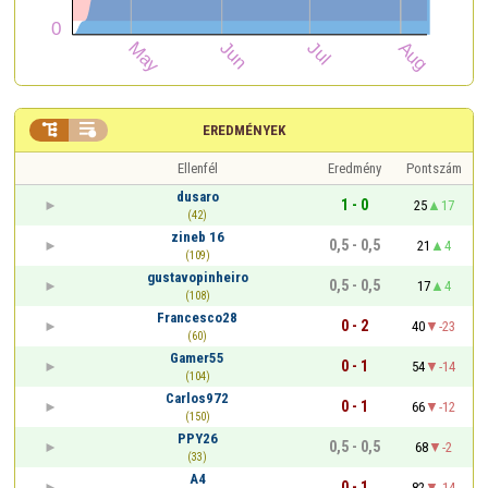


EREDMÉNYEK
Ellenfél
Eredmény
Pontszám
dusaro
1 - 0
25
17
(42)
zineb 16
0,5 - 0,5
21
4
(109)
gustavopinheiro
0,5 - 0,5
17
4
(108)
Francesco28
0 - 2
40
-23
(60)
Gamer55
0 - 1
54
-14
(104)
Carlos972
0 - 1
66
-12
(150)
PPY26
0,5 - 0,5
68
-2
(33)
A4
0 - 1
82
-14