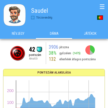
☰
Saudel
Törzsvendég
NÉVJEGY
DÁMA
JÁTÉKOK
3906
játszma
42
38%
győzelem
(1475)
pontszám
132
Amatőr
ellenfelek átlagos pontszáma
PONTSZÁM ALAKULÁSA