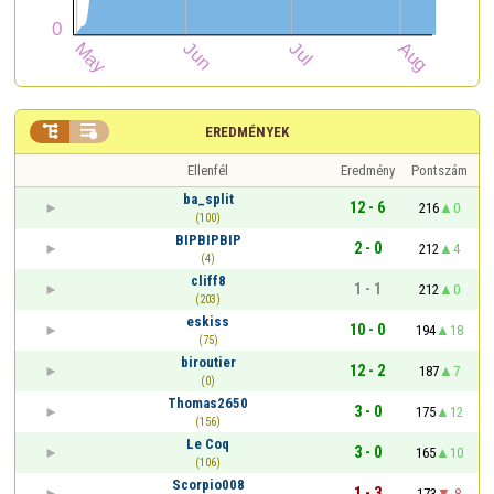


EREDMÉNYEK
Ellenfél
Eredmény
Pontszám
ba_split
12 - 6
216
0
(100)
BIPBIPBIP
2 - 0
212
4
(4)
cliff8
1 - 1
212
0
(203)
eskiss
10 - 0
194
18
(75)
biroutier
12 - 2
187
7
(0)
Thomas2650
3 - 0
175
12
(156)
Le Coq
3 - 0
165
10
(106)
Scorpio008
1 - 3
173
-8