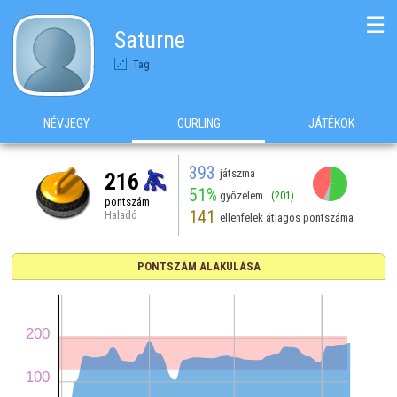
☰
Saturne
Tag
NÉVJEGY
CURLING
JÁTÉKOK
393
játszma
216
51%
győzelem
(201)
pontszám
141
Haladó
ellenfelek átlagos pontszáma
PONTSZÁM ALAKULÁSA