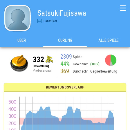
☰
SatsukiFujisawa
Fanatiker
ÜBER
CURLING
ALLE SPIELE
2309
Spiele
332
44%
Gewonnen
(1012)
Bewertung
369
Professional
Durchschn. Gegnerbewertung
BEWERTUNGSVERLAUF