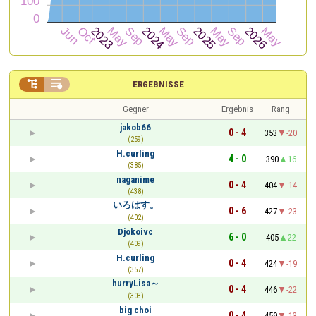


ERGEBNISSE
Gegner
Ergebnis
Rang
jakob66
0 - 4
353
-20
(259)
H.curling
4 - 0
390
16
(385)
naganime
0 - 4
404
-14
(438)
いろはす。
0 - 6
427
-23
(402)
Djokoivc
6 - 0
405
22
(409)
H.curling
0 - 4
424
-19
(357)
hurryLisa～
0 - 4
446
-22
(303)
big choi
0 - 4
459
-13