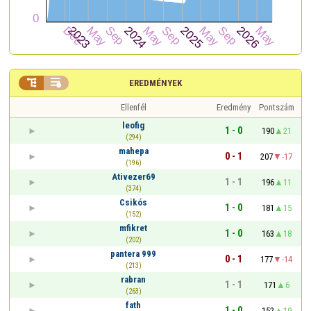


EREDMÉNYEK
Ellenfél
Eredmény
Pontszám
leofig
1 - 0
190
21
(294)
mahepa
0 - 1
207
-17
(196)
Ativezer69
1 - 1
196
11
(374)
Csikós
1 - 0
181
15
(152)
mfikret
1 - 0
163
18
(202)
pantera 999
0 - 1
177
-14
(213)
rabran
1 - 1
171
6
(263)
fath
1 - 0
152
19