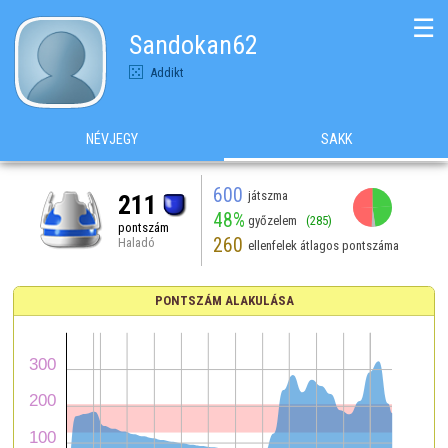
☰
Sandokan62
Addikt
NÉVJEGY
SAKK
600
játszma
211
48%
győzelem
(285)
pontszám
260
Haladó
ellenfelek átlagos pontszáma
PONTSZÁM ALAKULÁSA